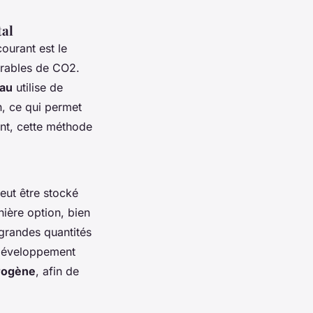
tal
ourant est le
érables de CO2.
au
utilise de
en, ce qui permet
nt, cette méthode
eut être stocké
nière option, bien
grandes quantités
e développement
drogène
, afin de