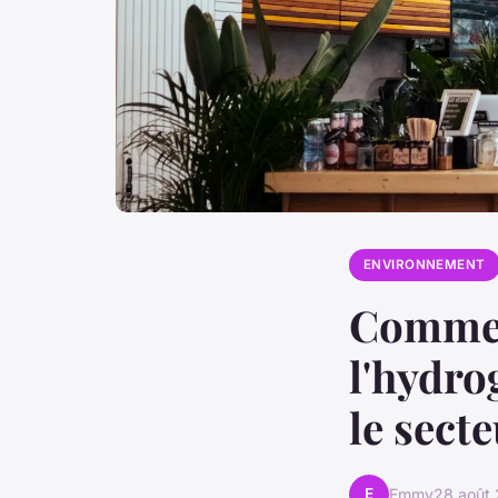
ENVIRONNEMENT
Commen
l'hydro
le sect
E
Emmy
28 août