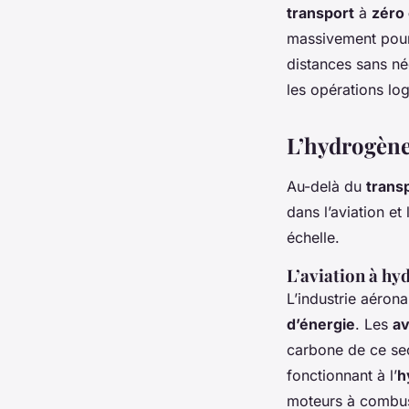
transport
à
zéro
massivement pour
distances sans né
les opérations log
L’hydrogène
Au-delà du
transp
dans l’aviation et
échelle.
L’aviation à hy
L’industrie aérona
d’énergie
. Les
av
carbone de ce sec
fonctionnant à l’
h
moteurs à combus