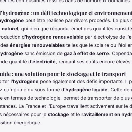
acer les combustibles fossiles dans de nombreux domaines.
’hydrogène : un défi technologique et environnemen
’hydrogène
peut être réalisée par divers procédés. Le plus c
 naturel
, qui bien que répandu, émet des quantités consid
roduction d’
hydrogène renouvelable
par électrolyse de l’
e
 des
énergies renouvelables
telles que le solaire ou l’éoli
hydrogène
sans émission de
gaz à effet de serre
. Cependa
nde quantité d’
électricité
, rendant ses coûts encore élevés.
uide : une solution pour le stockage et le transport
rter l’
hydrogène
pose également des défis importants. Il p
z comprimé ou sous forme d’
hydrogène liquide
. Cette der
 en termes de technologie, permet de transporter de plus 
stances. La France et l’Europe travaillent activement sur l
es nécessaires pour le
stockage
et le
ravitaillement en hy
nsition énergétique.