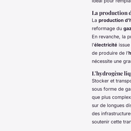
idéal pour rempl
La production d
La
production d
reformage du
gaz
En revanche, la p
l’
électricité
issue
de produire de l’
nécessite une gra
L’hydrogène liq
Stocker et transpo
sous forme de ga
que plus complexe
sur de longues di
des infrastructur
soutenir cette tra