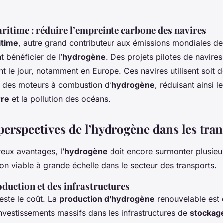
.
ritime : réduire l’empreinte carbone des navires
itime
, autre grand contributeur aux émissions mondiales d
 bénéficier de l’
hydrogène
. Des projets pilotes de navire
t le jour, notamment en Europe. Ces navires utilisent soit 
it des moteurs à combustion d’
hydrogène
, réduisant ainsi l
rre
et la pollution des océans.
 perspectives de l’hydrogène dans les tra
eux avantages, l’
hydrogène
doit encore surmonter plusieu
ion viable à grande échelle dans le secteur des transports.
oduction et des infrastructures
reste le coût. La
production d’hydrogène
renouvelable est
investissements massifs dans les infrastructures de
stockag