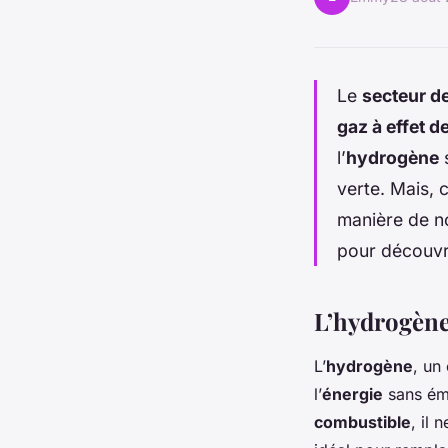
Le
secteur d
gaz à effet d
l’
hydrogène
verte. Mais, 
manière de n
pour découvri
L’hydrogène 
L’
hydrogène
, un
l’
énergie
sans ém
combustible
, il 