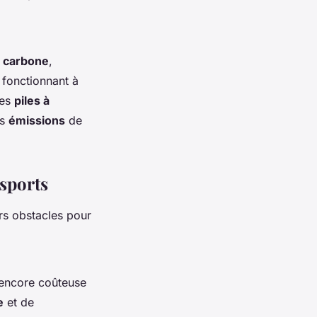
e
carbone
,
s fonctionnant à
des
piles à
es
émissions
de
nsports
rs obstacles pour
 encore coûteuse
e
et de