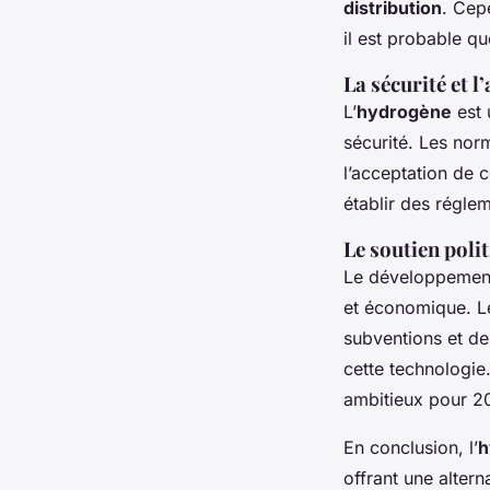
distribution
. Cep
il est probable q
La sécurité et l
L’
hydrogène
est 
sécurité. Les norm
l’acceptation de 
établir des réglem
Le soutien poli
Le développement
et économique. Le
subventions et de
cette technologie.
ambitieux pour 20
En conclusion, l’
h
offrant une altern