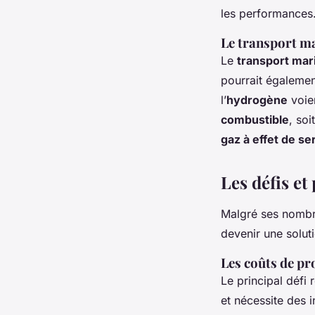
les performances
Le transport ma
Le
transport mar
pourrait également
l’
hydrogène
voien
combustible
, so
gaz à effet de se
Les défis et
Malgré ses nombr
devenir une solut
Les coûts de pr
Le principal défi 
et nécessite des 