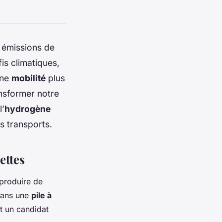
s émissions de
is climatiques,
une
mobilité
plus
ansformer notre
l’
hydrogène
s transports.
ettes
 produire de
 dans une
pile à
it un candidat