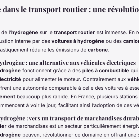
dans le transport routier : une révoluti
 de l’
hydrogène
sur le
transport routier
est immense. En r
ustion interne par des
voitures à hydrogène
ou des
camio
astiquement réduire les émissions de
carbone
.
hydrogène : une alternative aux véhicules électriques
ydrogène
fonctionnent grâce à des
piles à combustible
qui 
lectricité
pour alimenter le moteur. Contrairement aux
véhi
 offrent une autonomie comparable à celle des voitures à es
llement
beaucoup plus rapide. En France, plusieurs station
mencent à voir le jour, facilitant ainsi l’adoption de ces vé
ydrogène : vers un transport de marchandises durab
ier
de marchandises est un secteur particulièrement énergiv
ydrogène
peuvent révolutionner ce domaine en offrant une 