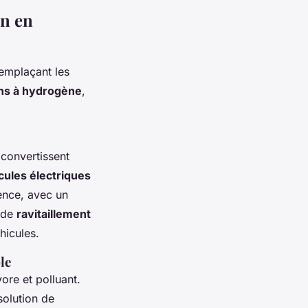
on en
emplaçant les
ns à hydrogène
,
convertissent
cules électriques
sence, avec un
s de
ravitaillement
hicules.
le
ore et polluant.
solution de