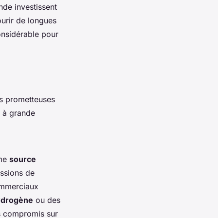
nde investissent
urir de longues
onsidérable pour
ns prometteuses
e à grande
me
source
issions de
commerciaux
hydrogène
ou des
ans compromis sur