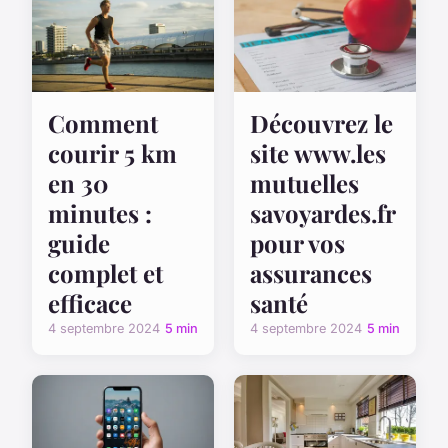
Comment
Découvrez le
courir 5 km
site www.les
en 30
mutuelles
minutes :
savoyardes.fr
guide
pour vos
complet et
assurances
efficace
santé
4 septembre 2024
5 min
4 septembre 2024
5 min