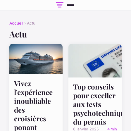
Accueil
› Actu
Actu
Vivez
Top conseils
l'expérience
pour exceller
inoubliable
aux tests
des
psychotechnique
croisières
du permis
ponant
8 janvier 2025
4 min