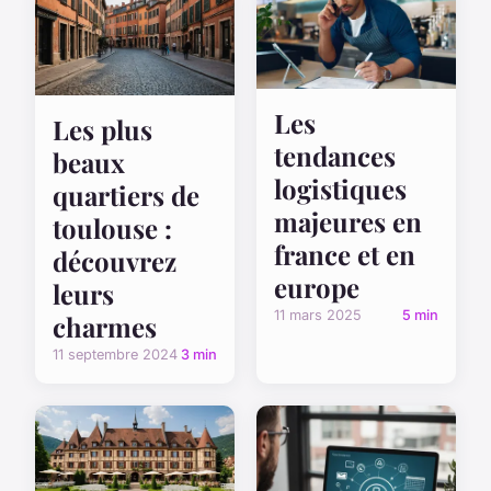
Les
Les plus
tendances
beaux
logistiques
quartiers de
majeures en
toulouse :
france et en
découvrez
europe
leurs
11 mars 2025
5 min
charmes
11 septembre 2024
3 min