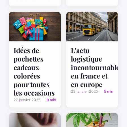
Idées de
L'actu
pochettes
logistique
cadeaux
incontournable
colorées
en france et
pour toutes
en europe
les occasions
23 janvier 2025
5 min
27 janvier 2025
9 min