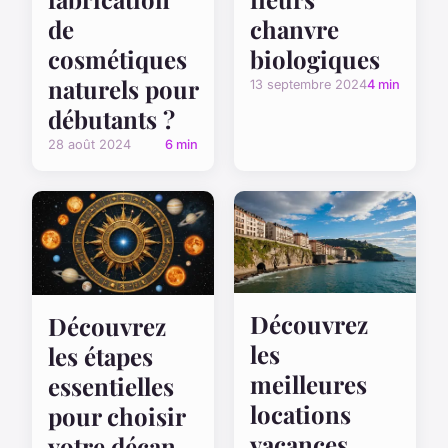
de
chanvre
cosmétiques
biologiques
naturels pour
13 septembre 2024
4 min
débutants ?
28 août 2024
6 min
Découvrez
Découvrez
les
les étapes
meilleures
essentielles
locations
pour choisir
vacances
votre décan