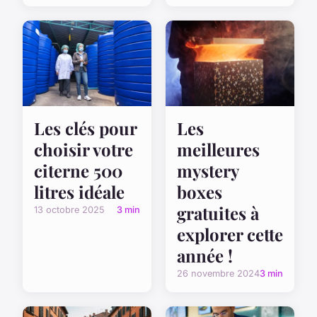
Les clés pour
Les
choisir votre
meilleures
citerne 500
mystery
litres idéale
boxes
gratuites à
13 octobre 2025
3 min
explorer cette
année !
26 novembre 2024
3 min