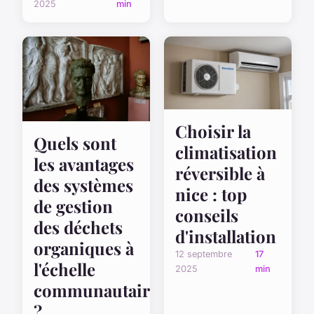
2025
min
Choisir la
Quels sont
climatisation
les avantages
réversible à
des systèmes
nice : top
de gestion
conseils
des déchets
d'installation
organiques à
12 septembre
17
l'échelle
2025
min
communautaire
?