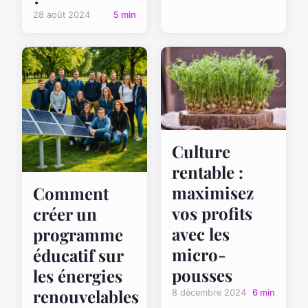
28 août 2024
5 min
Culture
rentable :
maximisez
Comment
vos profits
créer un
avec les
programme
micro-
éducatif sur
pousses
les énergies
renouvelables
8 décembre 2024
6 min