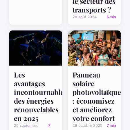
le secteur des
transports ?
28 août 2024
5 min
Les
Panneau
avantages
solaire
incontournables
photovoltaïque
des énergies
: économisez
renouvelables
et améliorez
en 2025
votre confort
29 septembre
7
29 octobre 2025
7 min