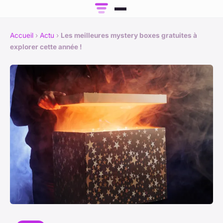
Accueil
›
Actu
›
Les meilleures mystery boxes gratuites à
explorer cette année !