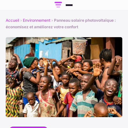
Accueil
›
Environnement
›
Panneau solaire photovoltaïque :
économisez et améliorez votre confort