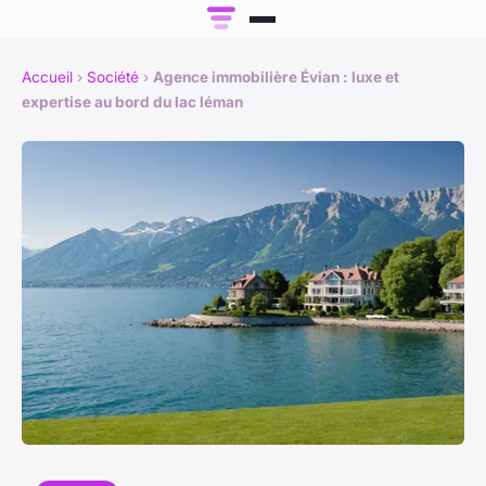
Accueil
›
Société
›
Agence immobilière Évian : luxe et
expertise au bord du lac léman